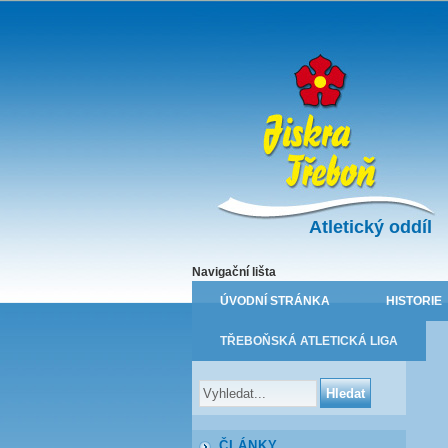
Atletický oddíl
Navigační lišta
ÚVODNÍ STRÁNKA
HISTORIE
TŘEBOŇSKÁ ATLETICKÁ LIGA
ČLÁNKY