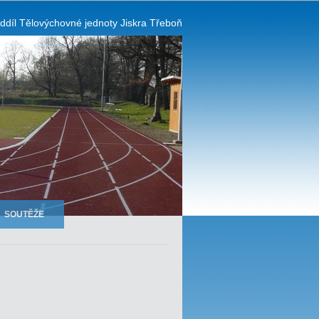
oddíl Tělovýchovné jednoty Jiskra Třeboň
SOUTĚŽE