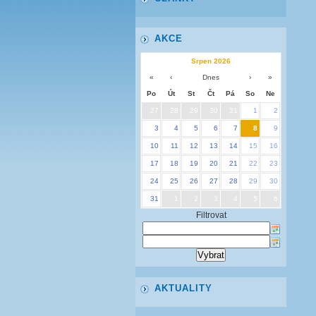
AKCE
Srpen 2026
«
‹
Dnes
›
»
Po
Út
St
Čt
Pá
So
Ne
27
28
29
30
31
1
2
3
4
5
6
7
8
9
10
11
12
13
14
15
16
17
18
19
20
21
22
23
24
25
26
27
28
29
30
31
1
2
3
4
5
6
Filtrovat
AKTUALITY